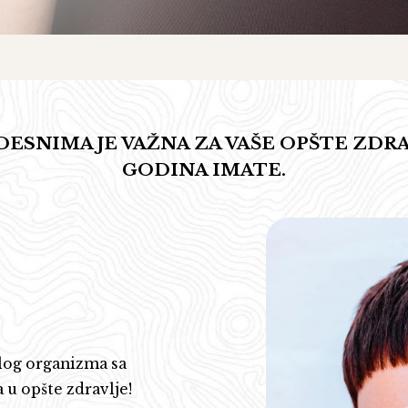
DESNIMA JE VAŽNA ZA VAŠE OPŠTE ZDR
GODINA IMATE.
elog organizma sa
 u opšte zdravlje!