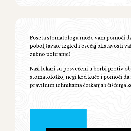
Poseta stomatologu može vam pomoći da 
poboljšavate izgled i osećaj blistavosti 
zubno poliranje).
Naši lekari su posvećeni u borbi protiv ob
stomatološkoj negi kod kuće i pomoći da 
pravilnim tehnikama četkanja i čišćenja 