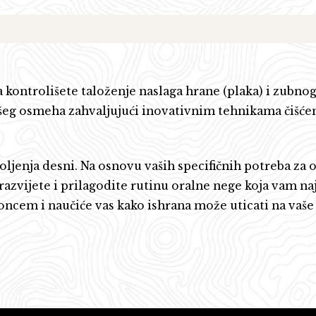
kontrolišete taloženje naslaga hrane (plaka) i zubn
vašeg osmeha zahvaljujući inovativnim tehnikama čišćen
oljenja desni. Na osnovu vaših specifičnih potreba za 
razvijete i prilagodite rutinu oralne nege koja vam na
koncem i naučiće vas kako ishrana može uticati na vaše