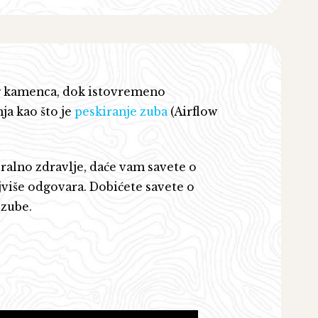
og kamenca, dok istovremeno
ja kao što je
peskiranje zuba
(Airflow
oralno zdravlje, daće vam savete o
jviše odgovara. Dobićete savete o
 zube.