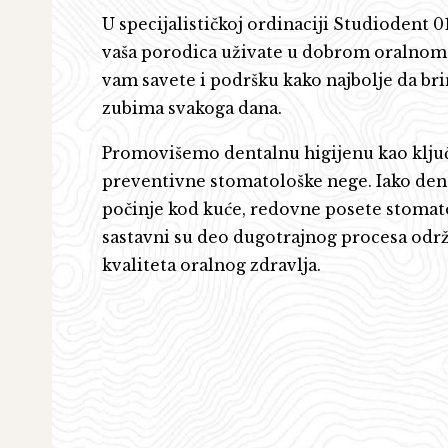
U specijalističkoj ordinaciji Studiodent 01
vaša porodica uživate u dobrom oralnom 
vam savete i podršku kako najbolje da br
zubima svakoga dana.
Promovišemo dentalnu higijenu kao klju
preventivne stomatološke nege. Iako den
počinje kod kuće, redovne posete stomato
sastavni su deo dugotrajnog procesa održ
kvaliteta oralnog zdravlja.