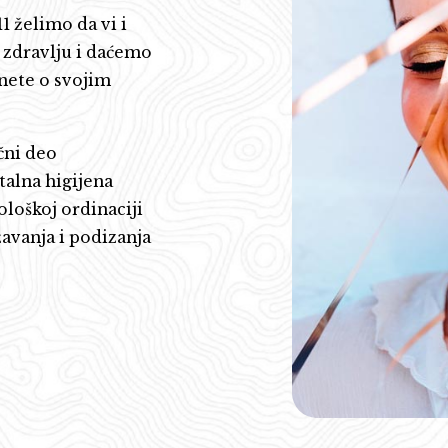
1 želimo da vi i
zdravlju i daćemo
inete o svojim
čni deo
talna higijena
loškoj ordinaciji
avanja i podizanja