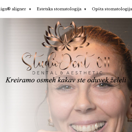
lign® aligner
Estetska stomatologija
Opšta stomatologij