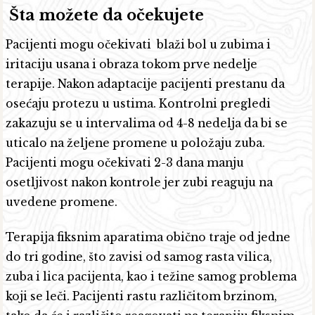
Šta možete da očekujete
Pacijenti mogu očekivati blaži bol u zubima i
iritaciju usana i obraza tokom prve nedelje
terapije. Nakon adaptacije pacijenti prestanu da
osećaju protezu u ustima. Kontrolni pregledi
zakazuju se u intervalima od 4-8 nedelja da bi se
uticalo na željene promene u položaju zuba.
Pacijenti mogu očekivati 2-3 dana manju
osetljivost nakon kontrole jer zubi reaguju na
uvedene promene.
Terapija fiksnim aparatima obično traje od jedne
do tri godine, što zavisi od samog rasta vilica,
zuba i lica pacijenta, kao i težine samog problema
koji se leči. Pacijenti rastu različitom brzinom,