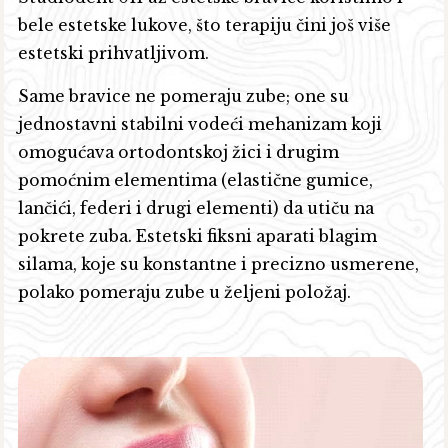
bele estetske lukove, što terapiju čini još više
estetski prihvatljivom.
Same bravice ne pomeraju zube; one su
jednostavni stabilni vodeći mehanizam koji
omogućava ortodontskoj žici i drugim
pomoćnim elementima (elastične gumice,
lančići, federi i drugi elementi) da utiču na
pokrete zuba. Estetski fiksni aparati blagim
silama, koje su konstantne i precizno usmerene,
polako pomeraju zube u željeni položaj.