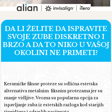
DA LI ŽELITE DA ISPRAVITE
SVOJE ZUBE DISKRETNO I
BRZO A DA TO NIKO U VAŠOJ
OKOLINI NE PRIMETI?
Keramičke fiksne proteze su odlična estetska
alternativa metalnim fiksnim protezama jer su
manje vidljive. Veoma su popularna opcija za
ispavljanje zuba iz estetskih razloga kod starijih
tinejdžera i odraslih pacijenata.