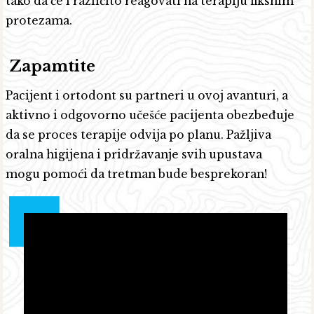
tako da će i različito reagovati na terapiju fiksnim
protezama.
Zapamtit
e
Pacijent i ortodont su partneri u ovoj avanturi, a
aktivno i odgovorno učešće pacijenta obezbeđuje
da se proces terapije odvija po planu. Pažljiva
oralna higijena i pridržavanje svih upustava
mogu pomoći da tretman bude besprekoran!