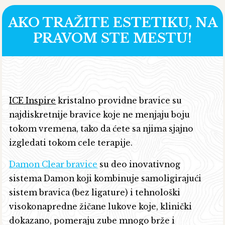
AKO TRAŽITE ESTETIKU, NA
PRAVOM STE MESTU!
ICE Inspire
kristalno providne bravice su
najdiskretnije bravice koje ne menjaju boju
tokom vremena, tako da ćete sa njima sjajno
izgledati tokom cele terapije.
Damon Clear bravice
su deo inovativnog
sistema Damon koji kombinuje samoligirajući
sistem bravica (bez ligature) i tehnološki
visokonapredne žičane lukove koje, klinički
dokazano, pomeraju zube mnogo brže i