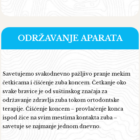
ODRŽAVANJE APARATA
Savetujemo svakodnevno pažljivo pranje mekim
četkicama i čišćenje zuba koncem. Četkanje oko
svake bravice je od suštinskog značaja za
održavanje zdravlja zuba tokom ortodontske
terapije. Čišćenje koncem – provlačenje konca
ispod žice na svim mestima kontakta zuba –
savetuje se najmanje jednom dnevno.