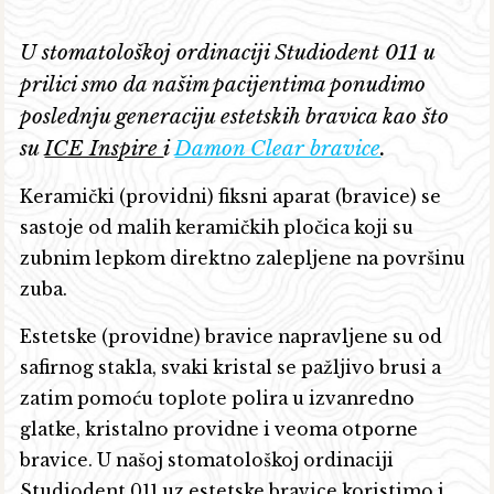
U stomatološkoj ordinaciji Studiodent 011 u
prilici smo da našim pacijentima ponudimo
poslednju generaciju estetskih bravica kao što
su
ICE Inspire
i
Damon Clear bravice
.
Keramički (providni) fiksni aparat (bravice) se
sastoje od malih keramičkih pločica koji su
zubnim lepkom direktno zalepljene na površinu
zuba.
Estetske (providne) bravice napravljene su od
safirnog stakla, svaki kristal se pažljivo brusi a
zatim pomoću toplote polira u izvanredno
glatke, kristalno providne i veoma otporne
bravice. U našoj stomatološkoj ordinaciji
Studiodent 011 uz estetske bravice koristimo i