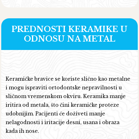
PREDNOSTI KERAMIKE U
ODNOSU NA METAL
Keramičke bravice se koriste slično kao metalne
i mogu ispraviti ortodontske nepravilnosti u
sličnom vremenskom okviru. Keramika manje
iritira od metala, što čini keramičke proteze
udobnijim. Pacijenti će doživeti manje
nelagodnosti i iritacije desni, usana i obraza
kada ih nose.