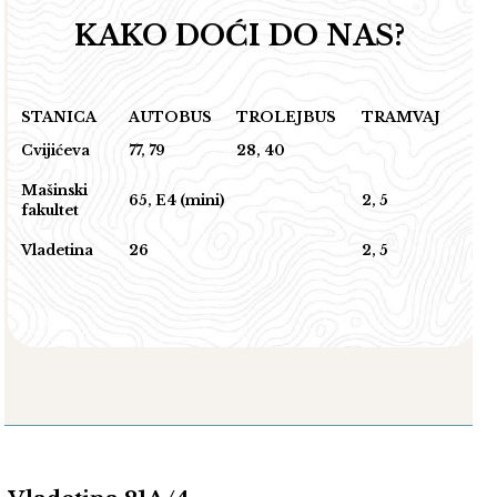
KAKO DOĆI DO NAS?
STANICA
AUTOBUS
TROLEJBUS
TRAMVAJ
Cvijićeva
77, 79
28, 40
Mašinski
65, E4 (mini)
2, 5
fakultet
Vladetina
26
2, 5