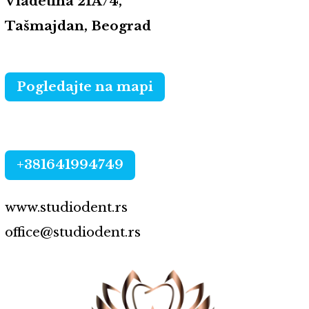
Vladetina 21A/4,
Tašmajdan, Beograd
Pogledajte na mapi
+381641994749
www.studiodent.rs
office@studiodent.rs